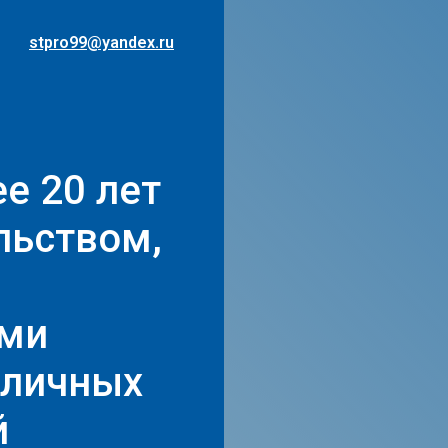
stpro99@yandex.ru
е 20 лет
льством,
ами
зличных
й