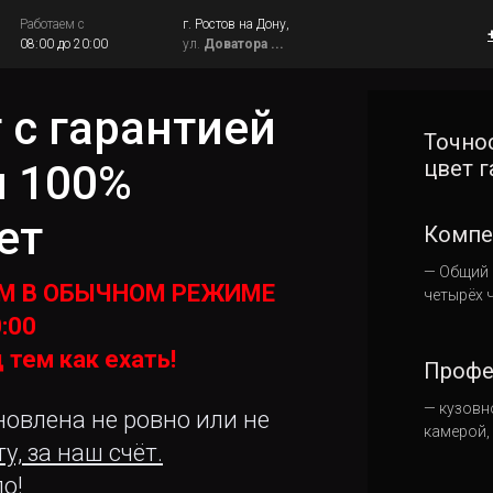
Работаем с
г. Ростов на Дону,
08:00 до 20:00
ул.
Доватора ...
 с гарантией
Точнос
цвет г
и 100%
вет
Компе
— Общий 
ЕМ В ОБЫЧНОМ РЕЖИМЕ
четырёх 
0:00
 тем как ехать!
Профе
— кузовн
новлена не ровно или не
камерой,
, за наш счёт.
о!