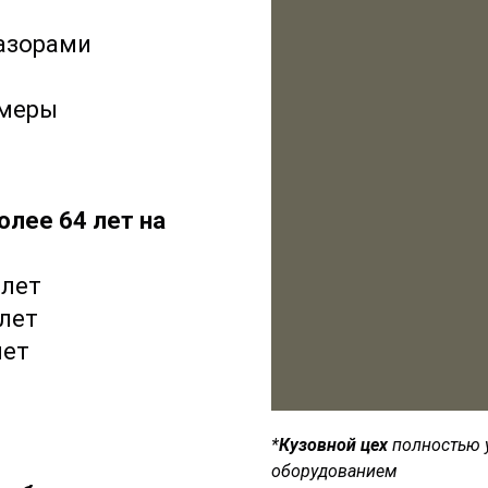
азорами
змеры
лее 64 лет на
 лет
лет
лет
*
Кузовной цех
полностью 
оборудованием