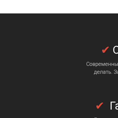
✔
О
Современные
делать. З
✔
Г