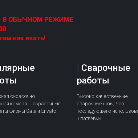
М В ОБЫЧНОМ РЕЖИМЕ
00
тем как ехать!
алярные
|
Сварочные
боты
работы
ская окрасочно–
Высоко качественные
ьная камера. Покрасочные
сварочные швы, без
еты фирмы Sata и Envato
последующего использов
шпатлёвки