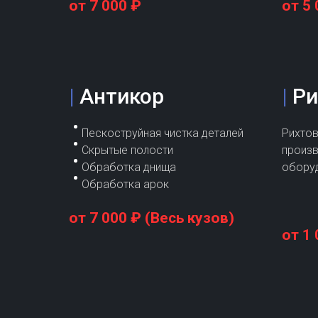
от 7 000 ₽
от 5 
|
Антикор
|
Ри
Пескоструйная чистка деталей
Рихто
Скрытые полости
произв
Обработка днища
оборуд
Обработка арок
от 7 000 ₽ (Весь кузов)
от 1 