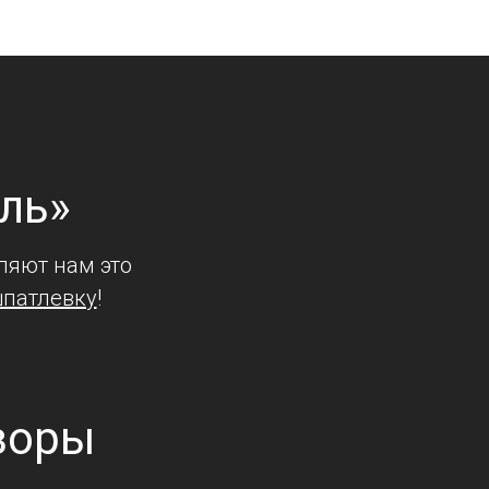
ль»
ляют нам это
шпатлевку
!
зоры