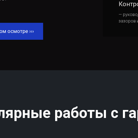
Контр
— руково
зазоров 
ом осмотре ›››
лярные работы с г