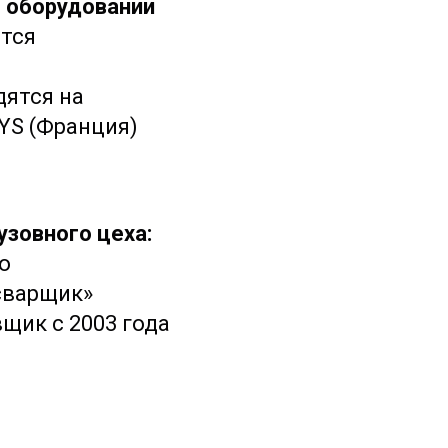
 оборудовании
тся
ятся на
YS (Франция)
узовного цеха:
о
сварщик»
щик с 2003 года