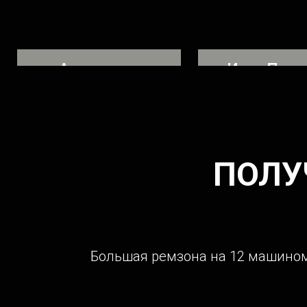
Александр
Илья Перш
Владелец MITSUBISHI FUSO
Ремонтировал авт
ДТП
ПОЛУ
Большая ремзона на 12 машиноме