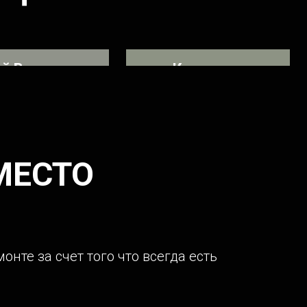
й Викторович
Компания
грузоперевозок
или проблему КПП
Обслуживает у нас свой
автопарк
МЕСТО
те за счет того что всегда есть