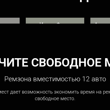
нев
Игорь Форд
Андре
о после
Ремонтировал 4 форсунку и
Устран
топливную систему
ЧИТЕ СВОБОДНОЕ 
Ремзона вместимостью 12 авто
ст дает возможность экономить время на ремон
свободное место.