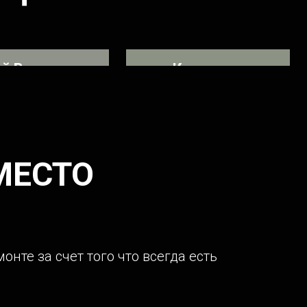
й Викторович
Компания
грузоперевозок
или проблему КПП
Обслуживает у нас свой
автопарк
МЕСТО
те за счет того что всегда есть