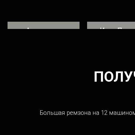
Александр
Илья Перш
Владелец ГАЗЕЛЬ NEXT
Ремонтировал авт
фургон
ДТП
ПОЛУ
Большая ремзона на 12 машиноме