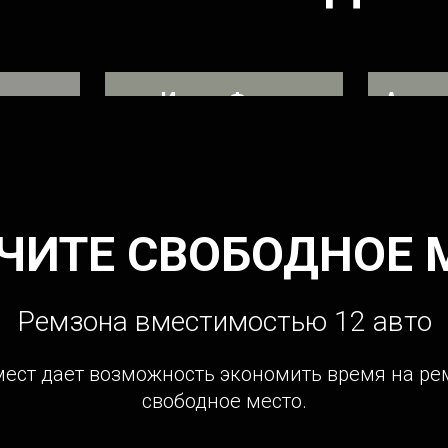
нев
Игорь Форд
Андре
о после
Ремонтировал 4 форсунку и
Устран
топливную систему
ЧИТЕ СВОБОДНОЕ 
Ремзона вместимостью 12 авто
ст дает возможность экономить время на ремон
свободное место.