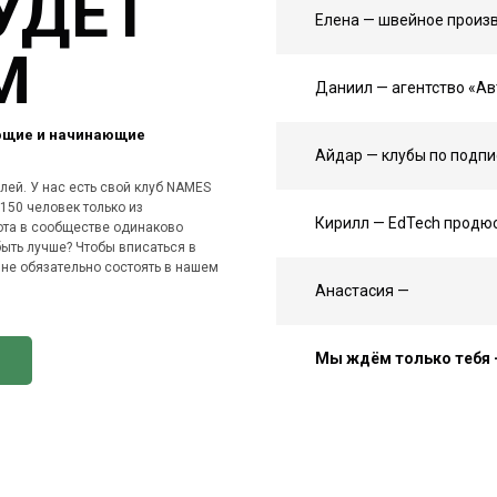
УДЕТ
Елена — швейное произ
М
Даниил — агентство «А
ющие и начинающие
Айдар — клубы по подпис
ей. У нас есть свой клуб NAMES
 150 человек только из
Кирилл — EdTech продюс
ота в сообществе одинаково
ыть лучше? Чтобы вписаться в
не обязательно состоять в нашем
Анастасия —
Мы ждём только тебя —