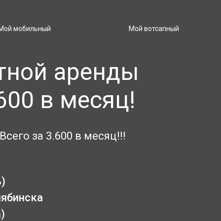
Мой мобильный
Мой вотсапный
тной аренды
600 в месяц!
его за 3.600 в месяц!!!
)
лябинска
)