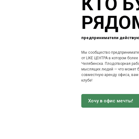
КТО Б
РЯДО
предприниматели действу
Мы сообщество предпринимател
от LIKE ЦЕНТРА в котором более
Челябинска. Плодотворная раб
мыслящих людей — что может б
совместную аренду офиса, вам 
клубе!
Хочу в офис мечты!