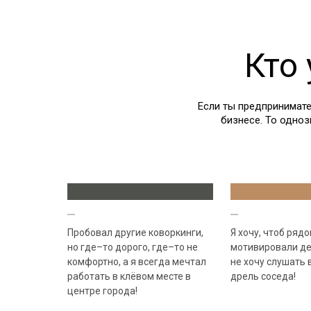
Кто
Если ты предпринимате
бизнесе. То одно
Пробовал другие коворкинги,
Я хочу, чтоб ряд
но где–то дорого, где–то не
мотивировали де
комфортно, а я всегда мечтал
не хочу слушать 
работать в клёвом месте в
дрель соседа!
центре города!