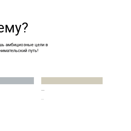
ему?
ишь амбициозные цели в
имательский путь!
...