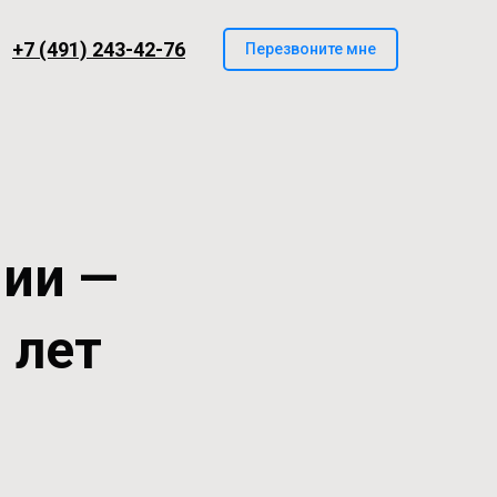
+7 (491) 243-42-76
Перезвоните мне
нии —
 лет