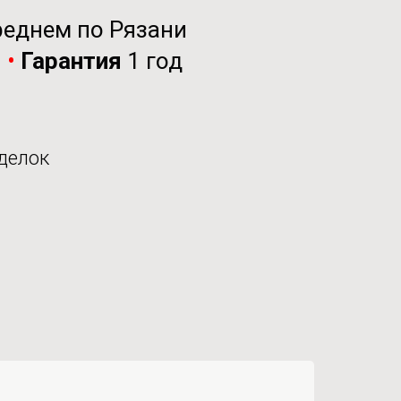
реднем по Рязани
и
•
Гарантия
1 год
делок