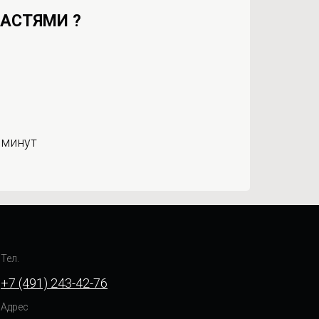
ЧАСТЯМИ ?
 минут
Тел.
+7 (491) 243-42-76
Адрес