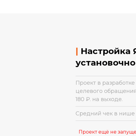
|
Настройка 
установочно
Проект в разработке
целевого обращения 
180 ₽. на выходе.
Средний чек в нише
Проект ещё не запущ