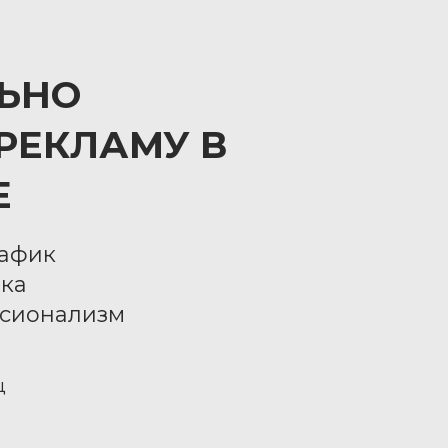
ЬНО
РЕКЛАМУ В
Е
рафик
ика
ссионализм
ц