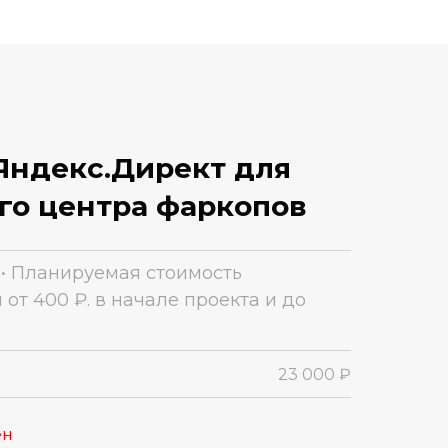
Яндекс.Директ для
го центра фаркопов
 • Планируемая стоимость
от 400 ₽. в начале проекта и до
23 000 ₽
ен