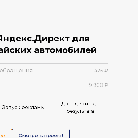
Яндекс.Директ для
айских автомобилей
 обращения
425
₽
9 900 ₽
Доведение до
Запуск рекламы
результата
›››
Смотреть проект!